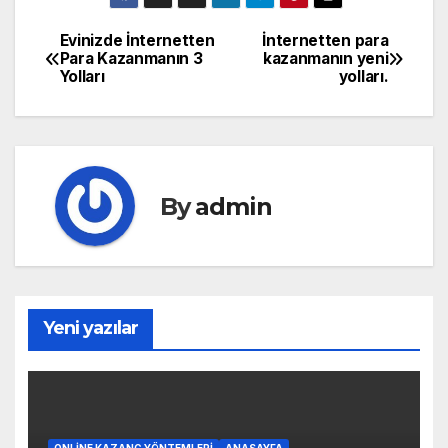
Evinizde İnternetten
İnternetten para
Yazı
Para Kazanmanın 3
kazanmanın yeni
Yolları
yolları.
gezinmesi
By
admin
Yeni yazılar
ONLINE KAZANÇ YÖNTEMLERI
ANASAYFA