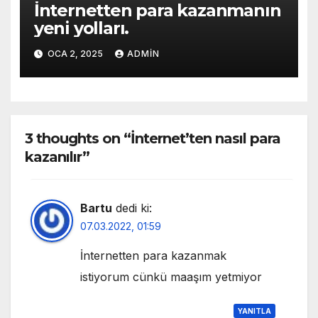
İnternetten para kazanmanın
yeni yolları.
OCA 2, 2025
ADMIN
3 thoughts on “İnternet’ten nasıl para
kazanılır”
Bartu
dedi ki:
07.03.2022, 01:59
İnternetten para kazanmak
istiyorum cünkü maaşım yetmiyor
YANITLA