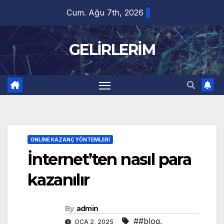
Skip
Cum. Ağu 7th, 2026
to
content
GELİRLERİM
ONLINE KAZANÇ YÖNTEMLERI
İnternet’ten nasıl para
kazanılır
By
admin
##blog
,
OCA 2, 2025